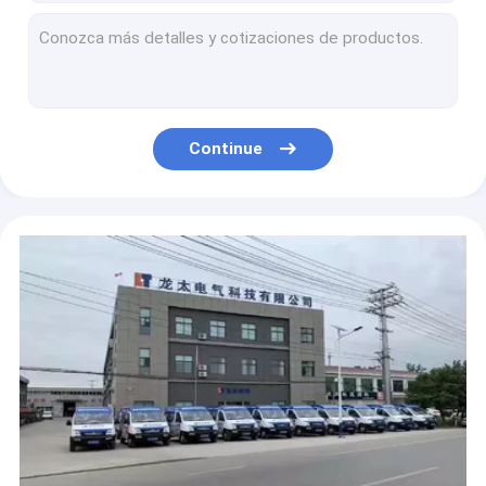
Proteção durável de Arc 160A do soldador do inversor da C.C. 110V 220V IGBT auto
O cortador portátil Handheld do plasma do inversor industrial CORTOU 100A trifásico
Corte portátil da máquina de corte 120A do plasma do inversor industrial de Heavey 40mm
Cortador de alta frequência 120A 380V trifásico do plasma do inversor portátil da C.C.
Fase 220V de Lightweight Single do soldador do inversor do Muttahida Majlis-E-Amal da C.C. de IGBT 120A
Continue
Resistência Dustproof de Three Phase Impact do soldador do inversor do Muttahida Majlis-E-Amal do ARCO 400A
Soldador da vara do inversor do arco do Muttahida Majlis-E-Amal da C.C. da máquina de soldadura do trabalho industrial 500A
ARCO da C.C. da máquina de soldadura 630AMP do inversor da fase monofásica do Muttahida Majlis-E-Amal Igbt
Máquina de soldadura do inversor do Muttahida Majlis-E-Amal 630A Igbt para o cinzelamento industrial
5KG fluem a função de pulso de pouco peso portátil do soldador 200amp do Mig do fio do cabo