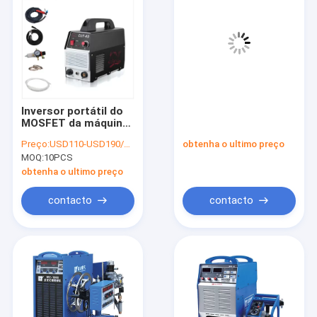
Inversor portátil do
MOSFET da máquina
de corte 40A do
Preço:
USD110-USD190/PC
obtenha o ultimo preço
plasma da fase
MOQ:
10PCS
monofásica
obtenha o ultimo preço
contacto
contacto