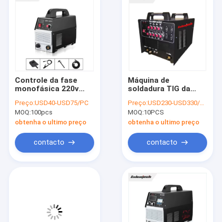
Controle da fase
Máquina de
monofásica 220v
soldadura TIG da
PWM de máquina de
vara da C.A. da C.C.
Preço:
USD40-USD75/PC
Preço:
USD230-USD330/PC
soldadura do
da fase monofásica
MOQ:
100pcs
MOQ:
10PCS
Muttahida Majlis-E-
soldador do inversor
Amal 200 do Mosfet
de 200 ampères
obtenha o ultimo preço
obtenha o ultimo preço
do inversor da C.C.
contacto
contacto