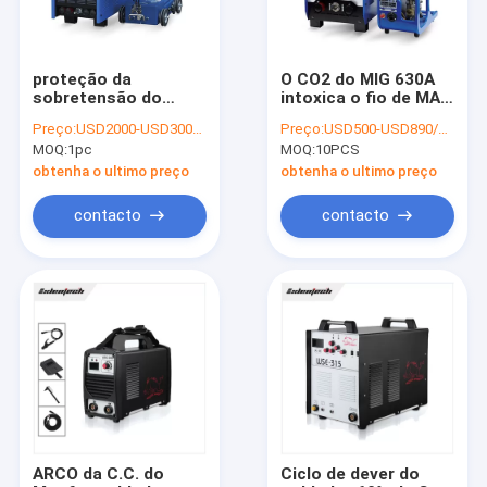
proteção da
O CO2 do MIG 630A
sobretensão do
intoxica o fio de MAG
soldador 60Hz do
Welding Machine For
Preço:
USD2000-USD3000/PC
Preço:
USD500-USD890/PC
arco submerso da
1.2mm 1.6mm da
MOQ:
1pc
MOQ:
10PCS
eficiência elevada
proteção
1000A
obtenha o ultimo preço
obtenha o ultimo preço
contacto
contacto
Casa
Produtos
Quem Somos
ARCO da C.C. do
Ciclo de dever do