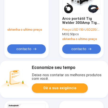
Arco portátil Tig
Welder 300Amp Tig
Welding Equipment
obtenha o ultimo preço
Preço:
USD150-USD235/PC
do inversor da C.C.
MOQ:
50pcs
obtenha o ultimo preço
contacto
contacto
Economize seu tempo
Deixe-nos contatar os melhores produtos
com você.
Dê a sua exigência