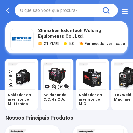
Shenzhen Exlentech Welding
Equipments Co., Ltd.
21
5.0
Fornecedor verificado
YEARS
Soldador do
Soldador da
Soldador do
TIG Weldi
inversor do
C.C. da C.A.
inversor do
Machine
Muttahida
MIG
Majlis-E-Amal
Nossos Principais Produtos