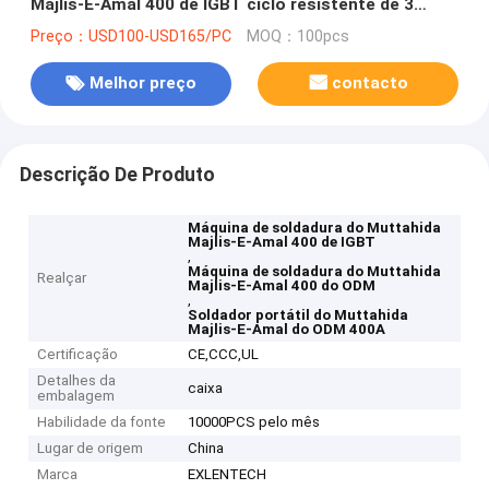
Majlis-E-Amal 400 de IGBT ciclo resistente de 3
fases
Preço：USD100-USD165/PC
MOQ：100pcs
Melhor preço
contacto
Descrição De Produto
Máquina de soldadura do Muttahida
Majlis-E-Amal 400 de IGBT
,
Máquina de soldadura do Muttahida
Realçar
Majlis-E-Amal 400 do ODM
,
Soldador portátil do Muttahida
Majlis-E-Amal do ODM 400A
Certificação
CE,CCC,UL
Detalhes da
caixa
embalagem
Habilidade da fonte
10000PCS pelo mês
Lugar de origem
China
Marca
EXLENTECH