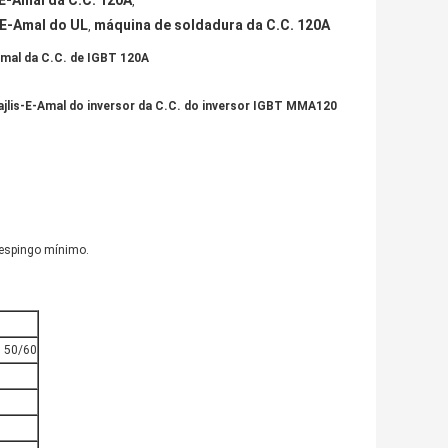
E-Amal da C.C. 120A
,
-E-Amal do UL
máquina de soldadura da C.C. 120A
,
Amal da C.C. de IGBT 120A
ajlis-E-Amal do inversor da C.C. do inversor IGBT MMA120
respingo mínimo.
, 50/60