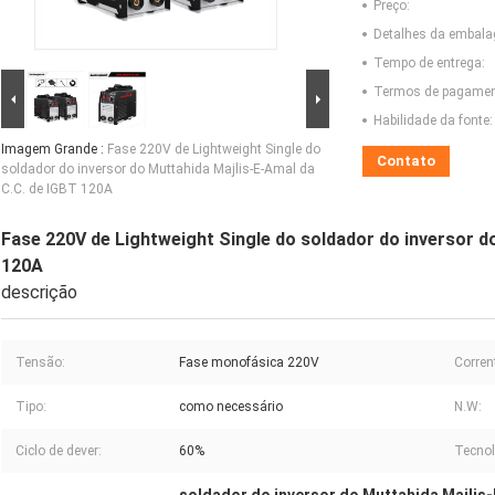
Preço:
Detalhes da embal
Tempo de entrega:
Termos de pagamen
Habilidade da fonte:
Imagem Grande :
Fase 220V de Lightweight Single do
Contato
soldador do inversor do Muttahida Majlis-E-Amal da
C.C. de IGBT 120A
Fase 220V de Lightweight Single do soldador do inversor d
120A
descrição
Tensão:
Fase monofásica 220V
Corren
Tipo:
como necessário
N.W:
Ciclo de dever:
60%
Tecnol