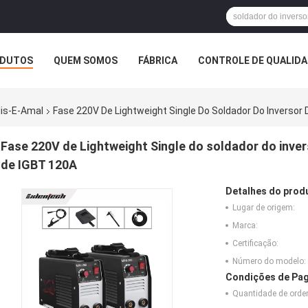
DUTOS
QUEM SOMOS
FÁBRICA
CONTROLE DE QUALID
lis-E-Amal
Fase 220V De Lightweight Single Do Soldador Do Inversor 
Fase 220V de Lightweight Single do soldador do inver
de IGBT 120A
Detalhes do prod
Lugar de origem:
Marca:
Certificação:
Número do modelo:
Condições de Pag
Quantidade de ord