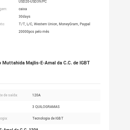
USD20-USD39/PC
agem:
caixa
30days
to:
T/T, L/C, Western Union, MoneyGram, Paypal
20000pcs pelo mês
o Muttahida Majlis-E-Amal da C.C. de IGBT
te de saída:
120A
3 QUILOGRAMAS
ogia:
Tecnologia de IGBT