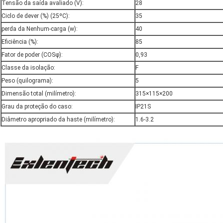
Tensão da saída avaliado (V):
28
Ciclo de dever (%) (25ºC):
35
perda da Nenhum-carga (w):
40
Eficiência (%):
85
Fator de poder (COSφ):
0,93
Classe da isolação:
F
Peso (quilograma):
5
Dimensão total (milímetro):
315×115×200
Grau da proteção do caso:
IP21S
Diâmetro apropriado da haste (milímetro):
1.6-3.2