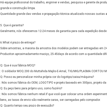
Há equipe profissional do trabalho, enginner e vendas, pesquisa e gerente de pr
grande e construção limpa.
Quantidade grande das vendas e propagação técnica atualizado nossas custas ad
5. Que é garantia?
Geralmente, nós oferecemos 12-24 meses de garantia para cada expedição desde 
6.What é prazo de entrega?
Sobre amostras, a maioria da amostra dos modelos podem ser entregadas em 24
Produciton aproximadamente maciço, 25-45days de acordo com a quantidade dife
Q: Que é sua fábrica MOQ?
: O soldador MOQ 200 do Muttahida Majlis-E-Amal, TIG/MIG/PLASMA CORTOU MO
Q: Posso eu personalizar minha própria cor do logotipo/caixa/máquina?
: Nós somos fábrica do OEM, LOGOTIPO e projeto baseado em 300pcs, projeto da
Q: Eu peço bens para próprio uso, como fazê-lo?
: Nós somos fábrica nenhum retail.if que você quer colocar uma ordem experimen
bens, as taxas de envio são realmente caras, ser carregadas pelo comprador.
Q: Quanto tempo seu prazo de execução?