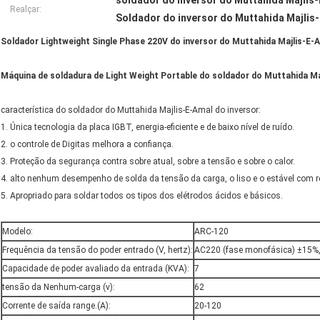
soldador do inversor do Muttahida Majlis-
Realçar:
Soldador do inversor do Muttahida Majlis
Soldador Lightweight Single Phase 220V do inversor do Muttahida Majlis-E-
Máquina de soldadura de Light Weight Portable do soldador do Muttahida M
característica do soldador do Muttahida Majlis-E-Amal do inversor:
1. Única tecnologia da placa IGBT, energia-eficiente e de baixo nível de ruído.
2. o controle de Digitas melhora a confiança.
3. Proteção da segurança contra sobre atual, sobre a tensão e sobre o calor.
4. alto nenhum desempenho de solda da tensão da carga, o liso e o estável com 
5. Apropriado para soldar todos os tipos dos elétrodos ácidos e básicos.
Modelo:
ARC-120
Frequência da tensão do poder entrado (V, hertz):
AC220 (fase monofásica) ±15%
Capacidade de poder avaliado da entrada (KVA):
7
tensão da Nenhum-carga (v):
62
Corrente de saída range.(A):
20-120