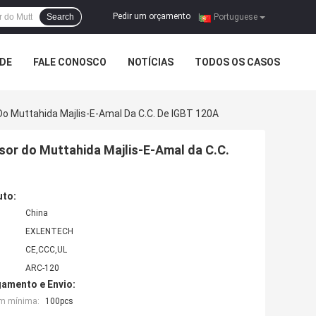
Pedir um orçamento
Search
|
Portuguese
ADE
FALE CONOSCO
NOTÍCIAS
TODOS OS CASOS
Do Muttahida Majlis-E-Amal Da C.C. De IGBT 120A
sor do Muttahida Majlis-E-Amal da C.C.
uto:
China
EXLENTECH
CE,CCC,UL
ARC-120
amento e Envio:
em mínima:
100pcs