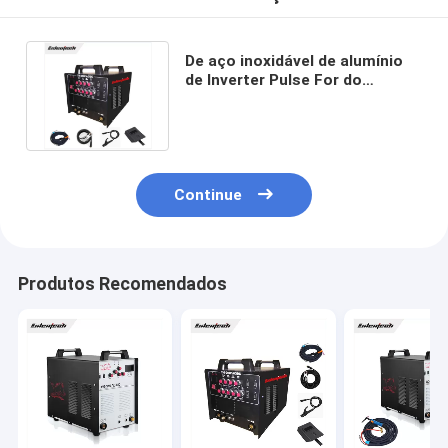
De aço inoxidável de alumínio
de Inverter Pulse For do
soldador da C.C. da C.A. do TIG
200P
Continue
Produtos Recomendados