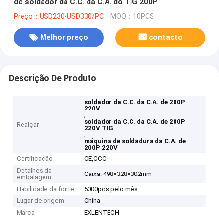
do soldador da C.C. da C.A. do TIG 200P
Preço：USD230-USD330/PC
MOQ：10PCS
Melhor preço
contacto
Descrição De Produto
soldador da C.C. da C.A. de 200P
220V
,
soldador da C.C. da C.A. de 200P
Realçar
220V TIG
,
máquina de soldadura da C.A. de
200P 220V
Certificação
CE,CCC
Detalhes da
Caixa: 498×328×302mm
embalagem
Habilidade da fonte
5000pcs pelo mês
Lugar de origem
China
Marca
EXLENTECH