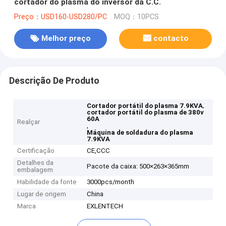
cortador do plasma do inversor da C.C.
Preço：USD160-USD280/PC
MOQ：10PCS
Melhor preço
contacto
Descrição De Produto
,
Cortador portátil do plasma 7.9KVA
cortador portátil do plasma de 380v
60A
Realçar
,
Máquina de soldadura do plasma
7.9KVA
Certificação
CE,CCC
Detalhes da
Pacote da caixa: 500×263×365mm
embalagem
Habilidade da fonte
3000pcs/month
Lugar de origem
China
Marca
EXLENTECH