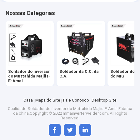
Nossas Categorias
Soldador do inversor
Soldador da C.C. da
Soldador do in
do Muttahida Majlis-
C.A.
do MIG
E-Amal
Casa
Mapa do Site
Fale Conosco
Desktop Site
Qualidade
Soldador do inversor do Muttahida Majlis-E-Amal
Fábrica
da china.Copyright © 2022 mmainverterwelder.com. All Rights
Reserved.