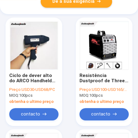
Dê a sua exigência
Ciclo de dever alto
Resistência
do ARCO Handheld
Dustproof de Three
do soldador do
Phase Impact do
Preço:
USD30-USD68/PC
Preço:
USD100-USD165/PC
inversor do
soldador do inversor
MOQ:
100pcs
MOQ:
100pcs
Muttahida Majlis-E-
do Muttahida Majlis-
Amal 160 do inversor
E-Amal do ARCO
obtenha o ultimo preço
obtenha o ultimo preço
da C.C.
400A
contacto
contacto