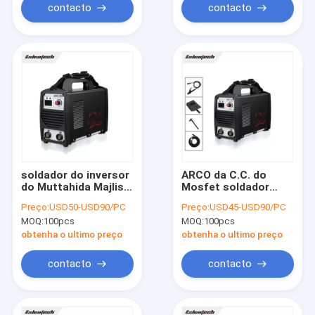
contacto
contacto
soldador do inversor
ARCO da C.C. do
do Muttahida Majlis-
Mosfet soldador
E-Amal da C.C.
Over Current
Preço:
USD50-USD90/PC
Preço:
USD45-USD90/PC
200Amp
Protection do
MOQ:
100pcs
MOQ:
100pcs
inversor de 160
Muttahida Majlis-E-
obtenha o ultimo preço
obtenha o ultimo preço
Amal do ampère
contacto
contacto