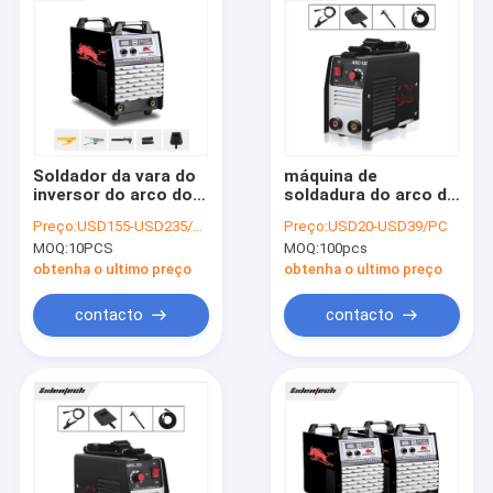
Soldador da vara do
máquina de
inversor do arco do
soldadura do arco de
Muttahida Majlis-E-
Single Phase 220V
Preço:
USD155-USD235/PC
Preço:
USD20-USD39/PC
Amal da C.C. da
Igbt do soldador do
MOQ:
10PCS
MOQ:
100pcs
máquina de
inversor do
soldadura do
Muttahida Majlis-E-
obtenha o ultimo preço
obtenha o ultimo preço
trabalho industrial
Amal 120A
500A
contacto
contacto
Casa
produtos
Quem Somos