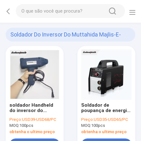
Soldador Do Inversor Do Muttahida Majlis-E-
Amal
(37)
soldador Handheld
Soldador de
do inversor do
poupança de energia
Muttahida Majlis-E-
do inversor do
Preço:
USD39-USD68/PC
Preço:
USD35-USD65/PC
Amal 120A
Muttahida Majlis-E-
MOQ:
100pcs
MOQ:
100pcs
Amal de 160A IGBT
obtenha o ultimo preço
obtenha o ultimo preço