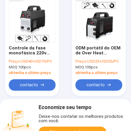
Controle da fase
ODM portátil do OEM
monofásica 220v
de Over Heat
PWM de máquina de
Protection do
Preço:
USD40-USD75/PC
Preço:
USD25-USD55/PC
soldadura do
soldador do inversor
MOQ:
100pcs
MOQ:
100pcs
Muttahida Majlis-E-
do Muttahida Majlis-
Amal 200 do Mosfet
E-Amal de IGBT
obtenha o ultimo preço
obtenha o ultimo preço
do inversor da C.C.
contacto
contacto
Economize seu tempo
Deixe-nos contatar os melhores produtos
com você.