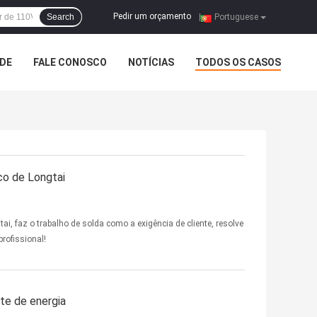
Pedir um orçamento
Search
|
Portuguese
ADE
FALE CONOSCO
NOTÍCIAS
TODOS OS CASOS
co de Longtai
i, faz o trabalho de solda como a exigência de cliente, resolve
profissional!
te de energia