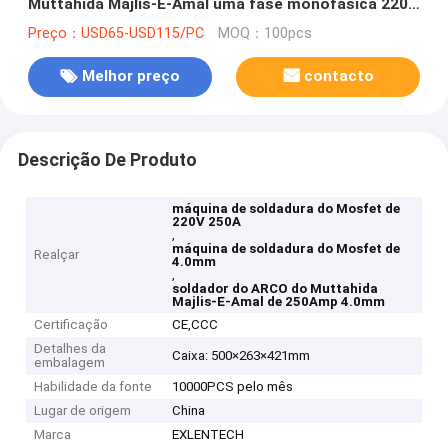
Muttahida Majlis-E-Amal uma fase monofásica 220V
de 250 ampères para 4.0mm Rod
Preço：USD65-USD115/PC
MOQ：100pcs
Melhor preço
contacto
Descrição De Produto
máquina de soldadura do Mosfet de
220V 250A
,
máquina de soldadura do Mosfet de
Realçar
4.0mm
,
soldador do ARCO do Muttahida
Majlis-E-Amal de 250Amp 4.0mm
Certificação
CE,CCC
Detalhes da
Caixa: 500×263×421mm
embalagem
Habilidade da fonte
10000PCS pelo mês
Lugar de origem
China
Marca
EXLENTECH