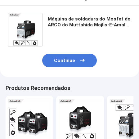
Máquina de soldadura do Mosfet do
ARCO do Muttahida Majlis-E-Amal
uma fase monofásica 220V de 250
ampères para 4.0mm Rod
Continue
Produtos Recomendados