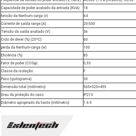
Frequência da tensão do poder entrado (V, hertz):
AC380 ±15% (trifásico), 50/60
Capacidade de poder avaliado da entrada (KVA):
18
tensão da Nenhum-carga (v):
64
Corrente de saída range.(A):
20-500
Tensão da saída avaliado (V):
36
Ciclo de dever (%) (25ºC):
60
perda da Nenhum-carga (w):
100
Eficiência (%):
85
Fator de poder (COSφ):
0,93
Classe da isolação:
F
Peso (quilograma):
30
Dimensão total (milímetro):
565×325×495
Grau da proteção do caso:
IP21S
Diâmetro apropriado da haste (milímetro):
1.6-5