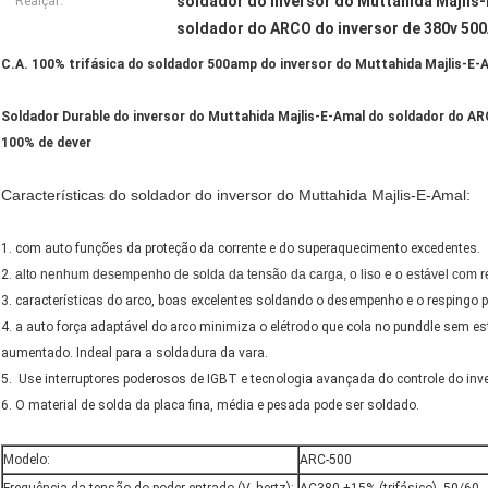
soldador do inversor do Muttahida Majlis
Realçar:
soldador do ARCO do inversor de 380v 50
C.A. 100% trifásica do soldador 500amp do inversor do Muttahida Majlis-E-A
Soldador Durable do inversor do Muttahida Majlis-E-Amal do soldador do AR
100% de dever
Características do soldador do inversor do Muttahida Majlis-E-Amal:
1. com auto funções da proteção da corrente e do superaquecimento excedentes.
2.
alto nenhum desempenho de solda da tensão da carga, o liso e o estável com 
3. características do arco, boas excelentes soldando o desempenho e o respingo 
4. a auto força adaptável do arco minimiza o elétrodo que cola no punddle sem e
aumentado. Indeal para a soldadura da vara.
5. Use interruptores poderosos de IGBT e tecnologia avançada do controle do inve
6. O material de solda da placa fina, média e pesada pode ser soldado.
Modelo:
ARC-500