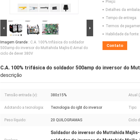
Preço:
Detalhes da embal
Tempo de entrega:
Termos de pagamen
Habilidade da fonte:
Imagem Grande :
C.A. 100% trifásica do soldador
Contato
500amp do inversor do Muttahida Majlis-E-Amal do
ciclo de dever 380V
C.A. 100% trifásica do soldador 500amp do inversor do Mut
descrição
Tensão entrada (v):
380±15%
Atual (
Adotando a tecnologia:
Tecnologia do igbt do inversor
Tipo:
Peso líquido:
20 QUILOGRAMAS
Ciclo d
Soldador do inversor do Muttahida Majli