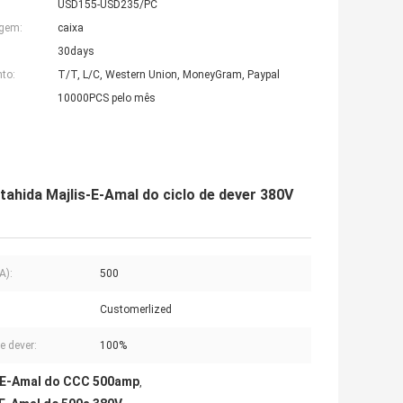
USD155-USD235/PC
agem:
caixa
30days
to:
T/T, L/C, Western Union, MoneyGram, Paypal
10000PCS pelo mês
tahida Majlis-E-Amal do ciclo de dever 380V
A):
500
Customerlized
e dever:
100%
s-E-Amal do CCC 500amp
,