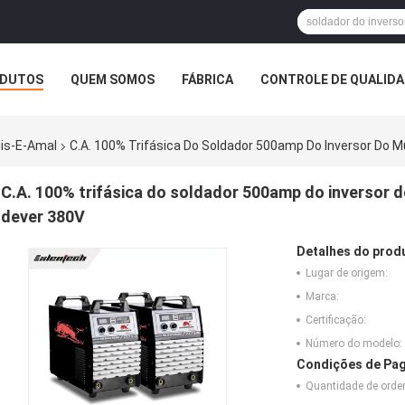
DUTOS
QUEM SOMOS
FÁBRICA
CONTROLE DE QUALID
lis-E-Amal
C.A. 100% Trifásica Do Soldador 500amp Do Inversor Do M
C.A. 100% trifásica do soldador 500amp do inversor d
dever 380V
Detalhes do prod
Lugar de origem:
Marca:
Certificação:
Número do modelo:
Condições de Pag
Quantidade de ord