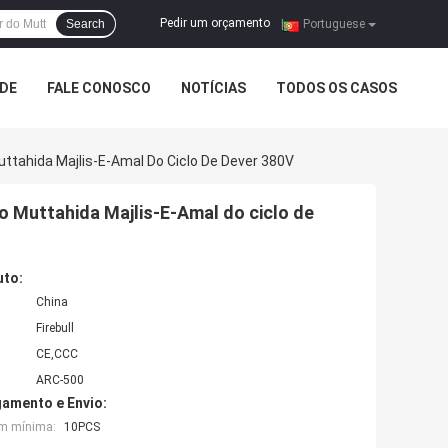
Pedir um orçamento
Search
|
Portuguese
ADE
FALE CONOSCO
NOTÍCIAS
TODOS OS CASOS
uttahida Majlis-E-Amal Do Ciclo De Dever 380V
o Muttahida Majlis-E-Amal do ciclo de
uto:
China
Firebull
CE,CCC
ARC-500
amento e Envio:
em mínima:
10PCS