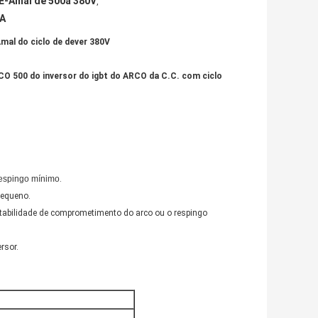
-E-Amal de 500a 380V
,
0A
mal do ciclo de dever 380V
CO 500 do inversor do igbt do ARCO da C.C. com ciclo
respingo mínimo
.
pequeno.
stabilidade de comprometimento do arco ou o respingo
rsor.