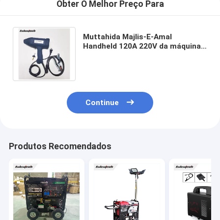
Obter O Melhor Preço Para
Muttahida Majlis-E-Amal
Handheld 120A 220V da máquina
de soldadura do ARCO da vara da
fase monofásica
Continue
Produtos Recomendados