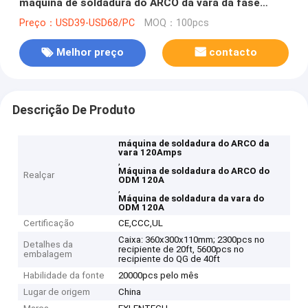
máquina de soldadura do ARCO da vara da fase
monofásica
Preço：USD39-USD68/PC
MOQ：100pcs
Melhor preço
contacto
Descrição De Produto
máquina de soldadura do ARCO da
vara 120Amps
,
Máquina de soldadura do ARCO do
Realçar
ODM 120A
,
Máquina de soldadura da vara do
ODM 120A
Certificação
CE,CCC,UL
Caixa: 360x300x110mm; 2300pcs no
Detalhes da
recipiente de 20ft, 5600pcs no
embalagem
recipiente do QG de 40ft
Habilidade da fonte
20000pcs pelo mês
Lugar de origem
China