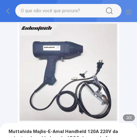
2
/
2
Muttahida Majlis-E-Amal Handheld 120A 220V da