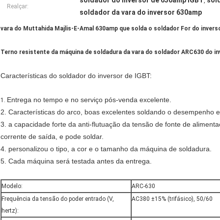
soldador do inversor de 630amp IGBT
sol
,
Realçar:
soldador da vara do inversor 630amp
vara do Muttahida Majlis-E-Amal 630amp que solda o soldador For do invers
Terno resistente da máquina de soldadura da vara do soldador ARC630 do in
Características do soldador do inversor de IGBT:
Entrega no tempo e no serviço pós-venda excelente.
1.
2. Características do arco, boas excelentes soldando o desempenho 
3. a capacidade forte da anti-flutuação da tensão de fonte de alimen
corrente de saída, e pode soldar.
4. personalizou o tipo, a cor e o tamanho da máquina de soldadura.
5. Cada máquina será testada antes da entrega.
Modelo:
ARC-630
Frequência da tensão do poder entrado (V,
AC380 ±15% (trifásico), 50/60
hertz):