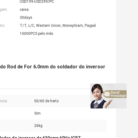
USD199-USD299/PC
agem:
caixa
30days
to:
T/T, L/C, Western Union, MoneyGram, Paypal
10000PCS pelo mês
odo Rod de For 6.0mm do soldador do inversor
ncia:
50/60 de hertz
Sim
26kg