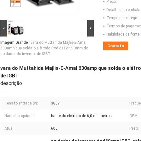
Preço:
Detalhes da embal
Tempo de entrega:
Termos de pagamen
Habilidade da fonte:
Imagem Grande :
vara do Muttahida Majlis-E-Amal
Contato
630amp que solda o elétrodo Rod de For 6.0mm do
soldador do inversor de IGBT
vara do Muttahida Majlis-E-Amal 630amp que solda o elétr
de IGBT
descrição
Tensão entrada (v):
380v
Frequê
Haste apropriada:
haste do elétrodo de 6,0 milímetros
OEM:
Atual:
600
Peso: