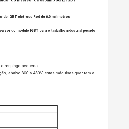
dador do inversor de 630amp 60Hz IGBT
,
or de IGBT elétrodo Rod de 6,0 milímetros
versor do módulo IGBT para o trabalho industrial pesado
e o respingo pequeno.
tação, abaixo 300 a 480V, estas máquinas quer tem a