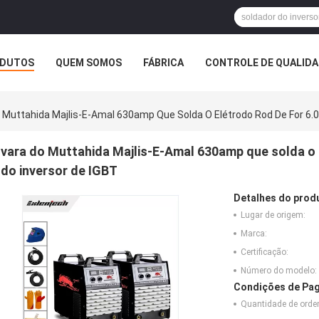
DUTOS
QUEM SOMOS
FÁBRICA
CONTROLE DE QUALID
 Muttahida Majlis-E-Amal 630amp Que Solda O Elétrodo Rod De For 6.
vara do Muttahida Majlis-E-Amal 630amp que solda o
do inversor de IGBT
Detalhes do prod
Lugar de origem:
Marca:
Certificação:
Número do modelo:
Condições de Pag
Quantidade de ord