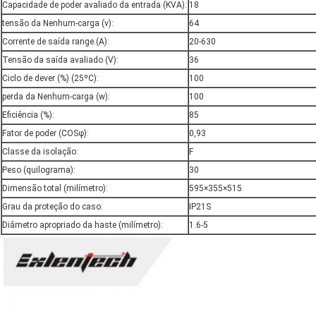
Capacidade de poder avaliado da entrada (KVA):
18
tensão da Nenhum-carga (v):
64
Corrente de saída range.(A):
20-630
Tensão da saída avaliado (V):
36
Ciclo de dever (%) (25ºC):
100
perda da Nenhum-carga (w):
100
Eficiência (%):
85
Fator de poder (COSφ):
0,93
Classe da isolação:
F
Peso (quilograma):
30
Dimensão total (milímetro):
595×355×515
Grau da proteção do caso:
IP21S
Diâmetro apropriado da haste (milímetro):
1.6-5