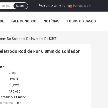
Pedir um orçamento
Search
|
Portuguese
ADE
FALE CONOSCO
NOTÍCIAS
TODOS OS CASOS
0mm Do Soldador Do Inversor De IGBT
 elétrodo Rod de For 6.0mm do soldador
uto:
China
Firebull
CE,CCC
ARC-630
amento e Envio:
em mínima:
10PCS