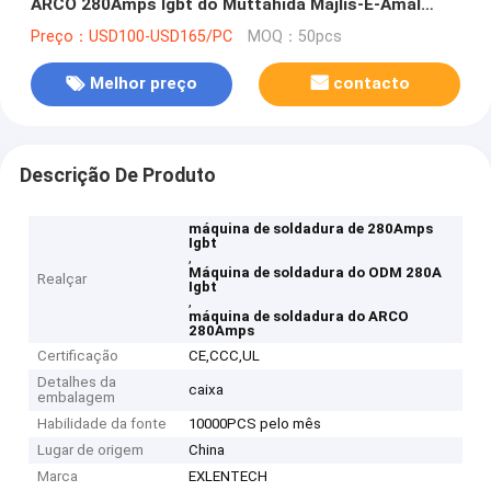
ARCO 280Amps Igbt do Muttahida Majlis-E-Amal
para 4.0mm Rod
Preço：USD100-USD165/PC
MOQ：50pcs
Melhor preço
contacto
Descrição De Produto
máquina de soldadura de 280Amps
Igbt
,
Máquina de soldadura do ODM 280A
Realçar
Igbt
,
máquina de soldadura do ARCO
280Amps
Certificação
CE,CCC,UL
Detalhes da
caixa
embalagem
Habilidade da fonte
10000PCS pelo mês
Lugar de origem
China
Marca
EXLENTECH