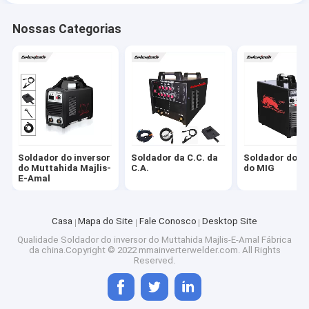
Nossas Categorias
Soldador do inversor
Soldador da C.C. da
Soldador do in
do Muttahida Majlis-
C.A.
do MIG
E-Amal
Casa
Mapa do Site
Fale Conosco
Desktop Site
Qualidade
Soldador do inversor do Muttahida Majlis-E-Amal
Fábrica
da china.Copyright © 2022 mmainverterwelder.com. All Rights
Reserved.