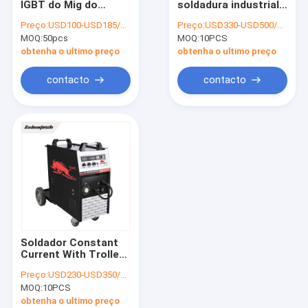
IGBT do Mig do
soldadura industrial
máquina de soldadura do ponto do laser
inversor de 110V
do soldador IGBT Mig
Preço:
USD100-USD185/PC
Preço:
USD330-USD500/PC
250Amp em 1
350 do inversor de
MOQ:
Soldador do inversor de IGBT
50pcs
MOQ:
10PCS
máquina de
400amp MIG
soldadura
obtenha o ultimo preço
obtenha o ultimo preço
Peças sobresselentes da máquina de soldadura
contacto
contacto
Acessórios da máquina de soldadura
Soldador Constant
Current With Trolley
da vara do ARCO
Preço:
USD230-USD350/PC
315A Mig de Igbt
MOQ:
10PCS
obtenha o ultimo preço