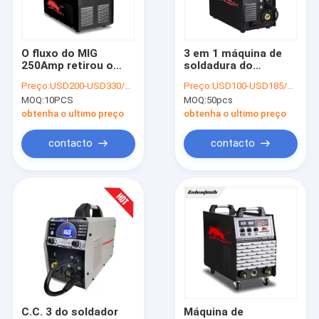
Fale Conosco
O fluxo do MIG
3 em 1 máquina de
250Amp retirou o
soldadura do
Soldador do inversor do Muttahida Majlis-E-Amal
núcleo da máquina
Muttahida Majlis-E-
Preço:
USD200-USD330/PC
Preço:
USD100-USD185/PC
de soldadura do fio
Amal do soldador
MOQ:
10PCS
MOQ:
50pcs
construída no
200P do inversor da
Soldador da C.C. da C.A.
alimentador do fio
C.C. MIG com rolo do
obtenha o ultimo preço
obtenha o ultimo preço
fio 5kg
Soldador do inversor do MIG
contacto
contacto
TIG Welding Machine
Cortador portátil do plasma
Máquina de soldadura do Mosfet
Soldador do arco submerso
Máquina de soldadura do mag
C.C. 3 do soldador
Máquina de