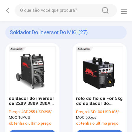
Soldador Do Inversor Do MIG
(27)
soldador do inversor
rolo do fio de For 5kg
de 220V 380V 280A
do soldador do
MIG
inversor de 50Hz
Preço:
USD255-USD395/PC
Preço:
USD100-USD185/PC
60Hz MIG
MOQ:
10PCS
MOQ:
50pcs
obtenha o ultimo preço
obtenha o ultimo preço