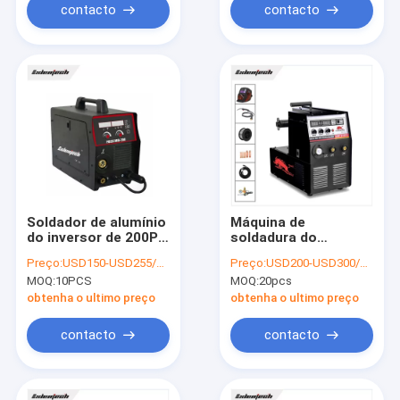
contacto
contacto
Soldador de alumínio
Máquina de
do inversor de 200P
soldadura do
MIG
soldador 250A 300A
Preço:
USD150-USD255/PC
Preço:
USD200-USD300/PC
FCAW do inversor do
MOQ:
10PCS
MOQ:
20pcs
mag MIG do
Muttahida Majlis-E-
obtenha o ultimo preço
obtenha o ultimo preço
Amal do ODM
contacto
contacto