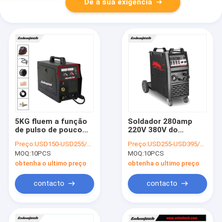
Dê a sua exigência
5KG fluem a função
Soldador 280amp
de pulso de pouco
220V 380V do
peso portátil do
inversor do MIG da
Preço:
USD150-USD255/PC
Preço:
USD255-USD395/PC
soldador 200amp do
função de pulso para
MOQ:
10PCS
MOQ:
10PCS
Mig do fio do cabo
o alumínio
obtenha o ultimo preço
obtenha o ultimo preço
contacto
contacto