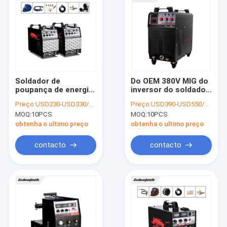
Soldador de
Do OEM 380V MIG do
poupança de energia
inversor do soldador
220v 380v do Mig do
500Amp ciclo 100%
Preço:
USD230-USD330/PC
Preço:
USD390-USD550/PC
pulso 250A para o fio
de dever trifásico
MOQ:
10PCS
MOQ:
10PCS
de 0.8mm
obtenha o ultimo preço
obtenha o ultimo preço
contacto
contacto
Casa
produtos
Quem Somos