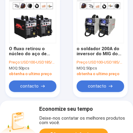
O fluxo retirou o
o soldador 200A do
núcleo do aço de
inversor do MIG do
Portable For Carbon
rolo do fio 5kg flui o
Preço:
USD100-USD185/PC
Preço:
USD100-USD185/PC
do soldador do Mig
fio retirado o núcleo
MOQ:
50pcs
MOQ:
50pcs
do inversor de 200
multifuncional
ampères
obtenha o ultimo preço
obtenha o ultimo preço
contacto
contacto
Economize seu tempo
Deixe-nos contatar os melhores produtos
com você.