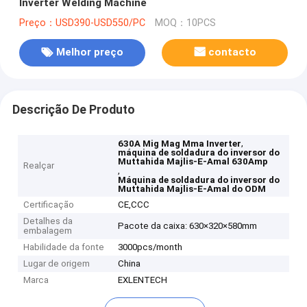
Inverter Welding Machine
Preço：USD390-USD550/PC
MOQ：10PCS
Melhor preço
contacto
Descrição De Produto
,
630A Mig Mag Mma Inverter
máquina de soldadura do inversor do
Muttahida Majlis-E-Amal 630Amp
Realçar
,
Máquina de soldadura do inversor do
Muttahida Majlis-E-Amal do ODM
Certificação
CE,CCC
Detalhes da
Pacote da caixa: 630×320×580mm
embalagem
Habilidade da fonte
3000pcs/month
Lugar de origem
China
Marca
EXLENTECH