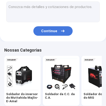
Cortador portátil do plasma
Máquina de soldadura do Mosfet
Soldador do arco submerso
Continue
Máquina de soldadura do mag
máquina de soldadura do ponto do laser
Nossas Categorias
Soldador do inversor de IGBT
Peças sobresselentes da máquina de soldadura
Acessórios da máquina de soldadura
Soldador do inversor
Soldador da C.C. da
Soldador do in
do Muttahida Majlis-
C.A.
do MIG
E-Amal