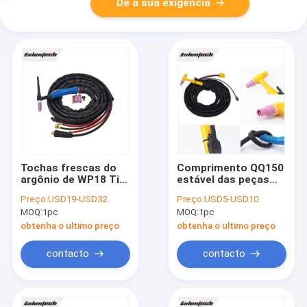
Dê a sua exigência
Tochas frescas do
Comprimento QQ150
argônio de WP18 Tig
estável das peças
Welding Machine
sobresselentes 4m
Preço:
USD19-USD32
Preço:
USD5-USD10
Accessories Water
de TIG Troch Mig
MOQ:
1pc
MOQ:
1pc
Welding Machine
obtenha o ultimo preço
obtenha o ultimo preço
contacto
contacto