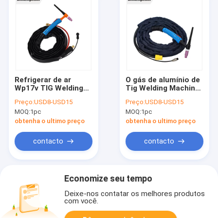
Refrigerar de ar
O gás de alumínio de
Wp17v TIG Welding
Tig Welding Machine
Machine Accessories
Accessories 140Amp
Preço:
USD8-USD15
Preço:
USD8-USD15
For de aço inoxidável
- refrigerou TIG
MOQ:
1pc
MOQ:
1pc
Torch
obtenha o ultimo preço
obtenha o ultimo preço
contacto
contacto
Economize seu tempo
Deixe-nos contatar os melhores produtos
com você.