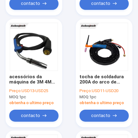
contacto
contacto
acessórios da
tocha de soldadura
máquina de 3M 4M
200A do arco de
5M Euro Connector
argônio de 4M TIG
Preço:
USD13-USD25
Preço:
USD11-USD20
Welding
Tungsten Welding
MOQ:
1pc
MOQ:
1pc
Machine Accessories
obtenha o ultimo preço
obtenha o ultimo preço
contacto
contacto