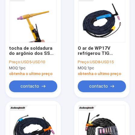
tocha de soldadura
O ar de WP17V
do argônio dos SS
refrigerou TIG
das peças
Welding Machine
Preço:
USD5-USD10
Preço:
USD8-USD15
sobresselentes da
Torch que 13 pés
MOQ:
1pc
MOQ:
1pc
máquina de
cabografam o
soldadura do
conector
obtenha o ultimo preço
obtenha o ultimo preço
comprimento de 4m
contacto
contacto
Casa
Produtos
Quem Somos