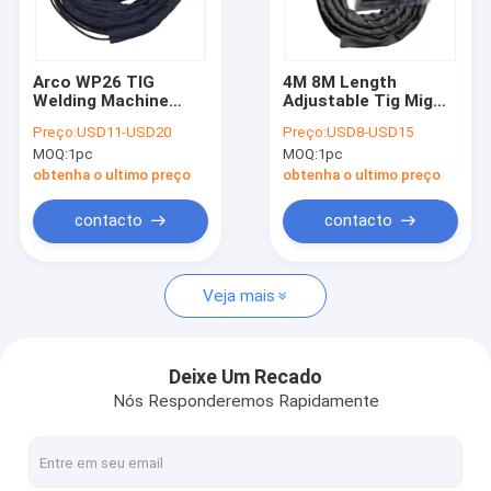
Fábrica
Controle de Qualidade
Arco WP26 TIG
4M 8M Length
Welding Machine
Adjustable Tig Mig
Fale Conosco
Torch Gas do argônio
Welder Accessories
Preço:
USD11-USD20
Preço:
USD8-USD15
que refrigera 4m 8m
Gas refrigerou WP17
MOQ:
1pc
MOQ:
1pc
TIG Torch
notícias
obtenha o ultimo preço
obtenha o ultimo preço
Todos os casos
contacto
contacto
Veja mais
Soldador do inversor do Muttahida Majlis-E-Amal
Soldador da C.C. da C.A.
Deixe Um Recado
Nós Responderemos Rapidamente
Soldador do inversor do MIG
TIG Welding Machine