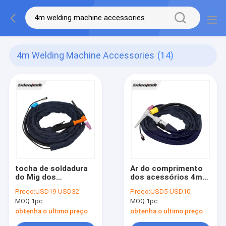
4m Welding Machine Accessories
(14)
tocha de soldadura
Ar do comprimento
do Mig dos
dos acessórios 4m
acessórios da
da máquina de
Preço:
USD19-USD32
Preço:
USD5-USD10
máquina de
soldadura da tocha
MOQ:
1pc
MOQ:
1pc
soldadura de 4m
QQ300 de
refrigeração
obtenha o ultimo preço
obtenha o ultimo preço